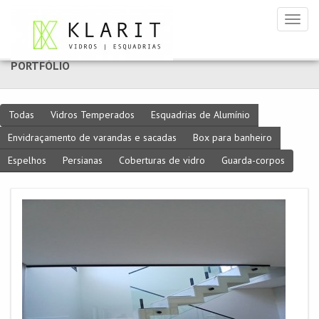
Toggl
naviga
PORTFÓLIO
Todas
Vidros Temperados
Esquadrias de Alumí­nio
Envidraçamento de varandas e sacadas
Box para banheiro
Espelhos
Persianas
Coberturas de vidro
Guarda-corpos