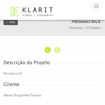
Toggl
naviga
PERSIANAS ROLÃ´
Voltar
Persianas / 24 Outubro
1
2
Descrição do Projeto
Persiana rolÃ´
Cliente
Atibaia, BraganÃ§a Paulista