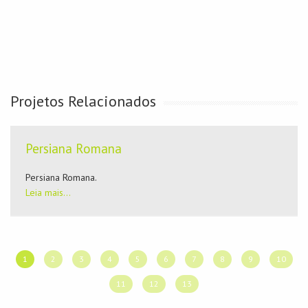
Projetos Relacionados
Persiana Romana
Persiana Romana.
Leia mais...
1
2
3
4
5
6
7
8
9
10
11
12
13