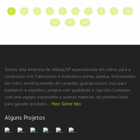
1
2
3
4
5
6
7
8
9
10
11
12
13
Somos uma empresa de Atibaia/SP especializada em vidros para a
construção civil. Fabricamos e instalamos portas, janelas, fechamentos
em vidro, envidraçamento de varandas, guarda-corpos, box para
banheiros e espelhos, sempre com qualidade e capricho.Contamos
com uma equipe experiente e usamos materiais de primeira linha
para garantir produtos...
Mais Sobre Nós
Alguns Projetos