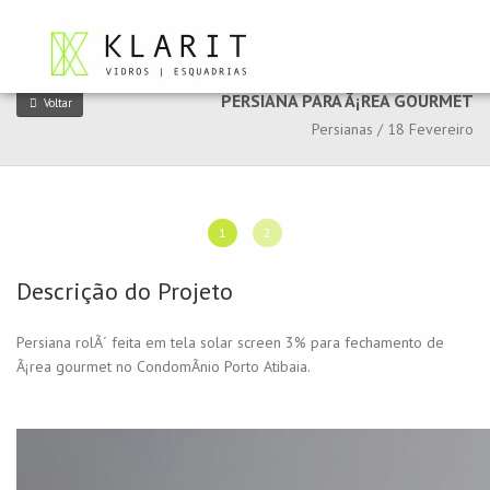
PERSIANA PARA Ã¡REA GOURMET
Voltar
Persianas / 18 Fevereiro
1
2
Descrição do Projeto
Persiana rolÃ´ feita em tela solar screen 3% para fechamento de
Ã¡rea gourmet no CondomÃ­nio Porto Atibaia.