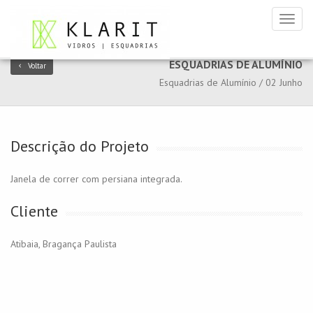
Toggl
naviga
ESQUADRIAS DE ALUMÍ­NIO
Voltar
Esquadrias de Alumí­nio / 02 Junho
Descrição do Projeto
Janela de correr com persiana integrada.
Cliente
Atibaia, Bragança Paulista