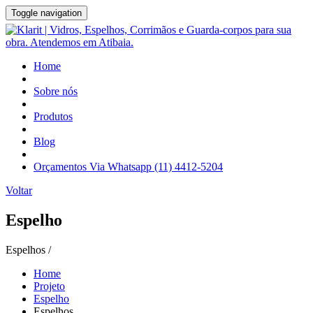
Toggle navigation
Home
Sobre nós
Produtos
Blog
Orçamentos Via Whatsapp (11) 4412-5204
Voltar
Espelho
Espelhos /
Home
Projeto
Espelho
Espelhos